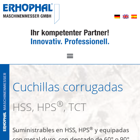
Cuchillas corrugadas
®
HSS, HPS
, TCT
®
Suministrables en HSS, HPS
y equipadas
con metal duro, con dentado de 60° o 90°.